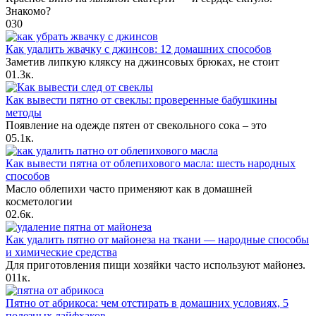
Знакомо?
0
30
Как удалить жвачку с джинсов: 12 домашних способов
Заметив липкую кляксу на джинсовых брюках, не стоит
0
1.3к.
Как вывести пятно от свеклы: проверенные бабушкины
методы
Появление на одежде пятен от свекольного сока – это
0
5.1к.
Как вывести пятна от облепихового масла: шесть народных
способов
Масло облепихи часто применяют как в домашней
косметологии
0
2.6к.
Как удалить пятно от майонеза на ткани — народные способы
и химические средства
Для приготовления пищи хозяйки часто используют майонез.
0
11к.
Пятно от абрикоса: чем отстирать в домашних условиях, 5
полезных лайфхаков