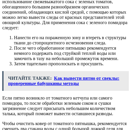
использование свежевыжатого сока с зеленых томатов,
обогащенного большим разнообразием органических
соединений, обладающих кислой средой, с помощью которых
можно легко вывести следы от красных представителей этой
овощной культуры. Для применения сока с зеленого помидора
следует:
Нанести его на пораженную зону и втереть в структуры
ткани до стопроцентного исчезновения следа.
После чего обработанное пятнышко рекомендуется
немного подержать под струйкой теплой воды или
замочить в тазу на небольшой промежуток времени.
Затем тщательно прополоскать и просушить.
ЧИТАЙТЕ ТАКЖЕ:
Как вывести пятно от свеклы:
проверенные бабушкины методы
Если пятно возникло от томатного кетчупа или самого
помидора, то после обработки зеленым соком и сушки
загрязнение следует присыпать небольшим количеством
талька, который поможет вывести оставшиеся разводы.
Чтобы очистить ковер от томатного пятнышка, рекомендуется
смешать два стакана воды с одной большой ложкой геля для