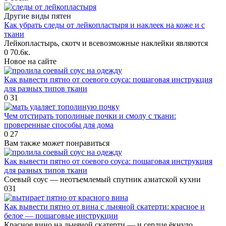
Другие виды пятен
Как убрать следы от лейкопластыря и наклеек на коже и с
ткани
Лейкопластырь, скотч и всевозможные наклейки являются
0
70.6к.
Новое на сайте
Как вывести пятно от соевого соуса: пошаговая инструкция
для разных типов ткани
0
31
Чем отстирать тополиные почки и смолу с ткани:
проверенные способы для дома
0
27
Вам также может понравиться
Как вывести пятно от соевого соуса: пошаговая инструкция
для разных типов ткани
Соевый соус — неотъемлемый спутник азиатской кухни
0
31
Как вывести пятно от вина с льняной скатерти: красное и
белое — пошаговые инструкции
Красное вино на льняной скатерти — и сердце ёкнуло.